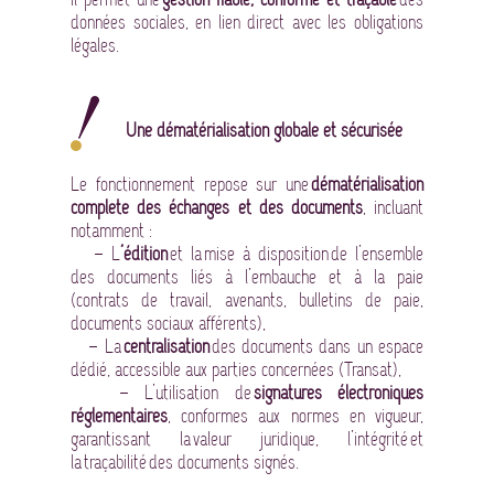
données sociales, en lien direct avec les obligations
légales.
Une dématérialisation globale et sécurisée
Le fonctionnement repose sur une
dématérialisation
complète des échanges et des documents
, incluant
notamment :
– L
’édition
et la mise à disposition de l’ensemble
des documents liés à l’embauche et à la paie
(contrats de travail, avenants, bulletins de paie,
documents sociaux afférents),
– La
centralisation
des documents dans un espace
dédié, accessible aux parties concernées (
Transat
),
– L’utilisation de
signatures électroniques
réglementaires
, conformes aux normes en vigueur,
garantissant la valeur juridique, l’intégrité et
la traçabilité des documents signés.