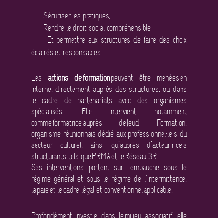
:
– Sécuriser les pratiques,
– Rendre le droit social compréhensible
– Et permettre aux structures de faire des choix
éclairés et responsables.
Les
actions de formation
peuvent être menées en
interne, directement auprès des structures, ou dans
le cadre de partenariats avec des organismes
spécialisés. Elle intervient notamment
comme formatrice auprès de Jeudi Formation,
organisme réunionnais dédié aux professionnel·le·s du
secteur culturel, ainsi qu’auprès d’acteur·rice·s
structurants tels que PRMA et le Réseau 3R.
Ses interventions portent sur l’embauche sous le
régime général et sous le régime de l’intermittence,
la paie et le cadre légal et conventionnel applicable.
Profondément investie dans le milieu associatif, elle