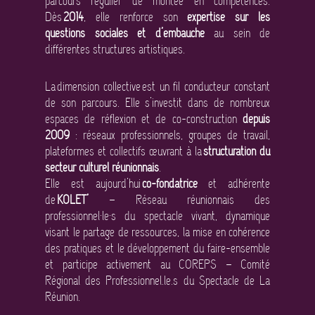
parcours régulier de montée en compétences.
Dès
2014
, elle renforce son
expertise sur les
questions sociales et d’embauche
au sein de
différentes structures artistiques.
La dimension collective est un fil conducteur constant
de son parcours. Elle s’investit dans de nombreux
espaces de réflexion et de co-construction
depuis
2009
: réseaux professionnels, groupes de travail,
plateformes et collectifs œuvrant à la
structuration du
secteur culturel réunionnais
.
Elle est aujourd’hui
co-fondatrice
et adhérente
de
KOLET’
– Réseau réunionnais des
professionnel·le·s du spectacle vivant, dynamique
visant le partage de ressources, la mise en cohérence
des pratiques et le développement du faire-ensemble
et participe activement au COREPS – Comité
Régional des Professionnel.le.s du Spectacle de La
Réunion.