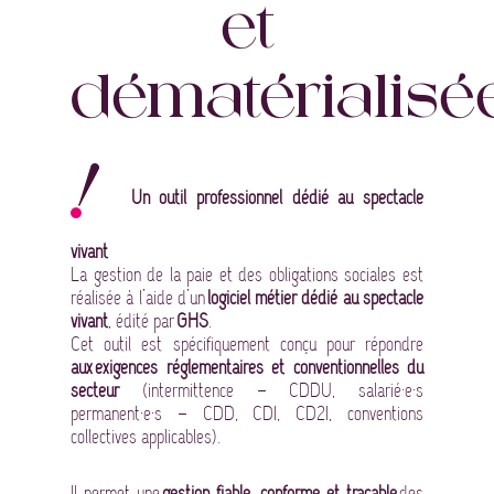
et
dématérialisé
Un outil professionnel dédié au spectacle
vivant
La gestion de la paie et des obligations sociales est
réalisée à l’aide d’un
logiciel métier dédié au spectacle
vivant
, édité par
GHS
.
Cet outil est spécifiquement conçu pour répondre
aux exigences réglementaires
et conventionnelles du
secteur
(intermittence – CDDU, salarié·e·s
permanent·e·s – CDD, CDI, CD2I, conventions
collectives applicables).
Il permet une
gestion fiable, conforme et traçable
des