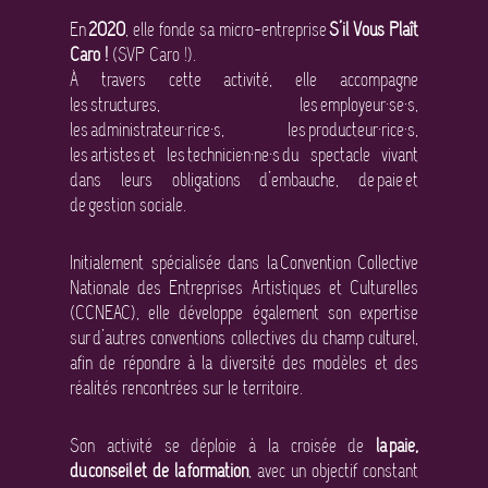
En
2020
, elle fonde sa micro-entreprise
S’il Vous Plaît
Caro !
(SVP Caro !).
À travers cette activité, elle accompagne
les structures, les employeur·se·s,
les administrateur·rice·s, les producteur·rice·s,
les artistes et les technicien·ne·s du spectacle vivant
dans leurs obligations d’embauche, de paie et
de gestion sociale.
Initialement spécialisée dans la Convention Collective
Nationale des Entreprises Artistiques et Culturelles
(CCNEAC), elle développe également son expertise
sur d’autres conventions collectives du champ culturel,
afin de répondre à la diversité des modèles et des
réalités rencontrées sur le territoire.
Son activité se déploie à la croisée de
la paie,
du conseil et de la formation
, avec un objectif constant