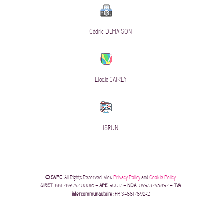
Cédric DEMAISON
Elodie CAIREY
ISRUN
© SVPC
. All Rights Reserved. View
Privacy Policy
and
Cookie Policy
SIRET
: 881 789 242 00016 –
APE
: 9001Z –
NDA
: 04973745897 –
TVA
intercommunautaire
: FR 34881789242